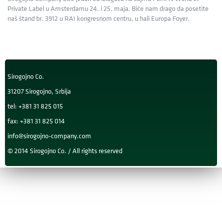
Private Label u Amsterdamu 24. i 25. maja. Biće nam drago da posetite
naš štand br. 3912 u RAI kongresnom centru, u hali Europa Foyer.
Sirogojno Co.
31207 Sirogojno, Srbija
tel: +381 31 825 015
fax: +381 31 825 014
info@sirogojno-company.com
© 2014 Sirogojno Co. / All rights reserved