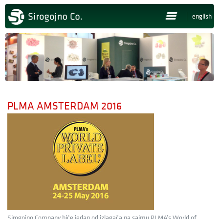
english
NASLOVNA
O NAMA
PROIZVODI
PLMA AMSTERDAM 2016
NOVOSTI
PRESS
POSAO
KONTAKT
Sirogojno Company biće jedan od izlagača na sajmu PLMA’s World of