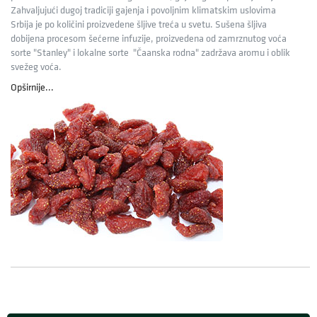
Zahvaljujući dugoj tradiciji gajenja i povoljnim klimatskim uslovima
Srbija je po količini proizvedene šljive treća u svetu. Sušena šljiva
dobijena procesom šećerne infuzije, proizvedena od zamrznutog voća
sorte "Stanley" i lokalne sorte "Čaanska rodna" zadržava aromu i oblik
svežeg voća.
Opširnije...