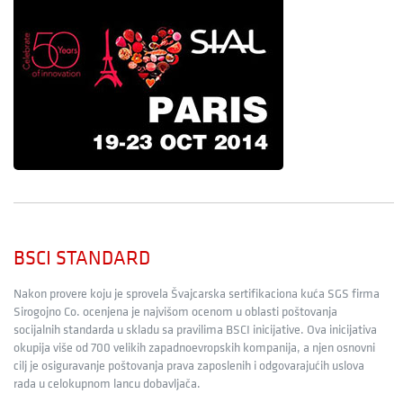
BSCI STANDARD
Nakon provere koju je sprovela Švajcarska sertifikaciona kuća SGS firma
Sirogojno Co. ocenjena je najvišom ocenom u oblasti poštovanja
socijalnih standarda u skladu sa pravilima BSCI inicijative. Ova inicijativa
okupija više od 700 velikih zapadnoevropskih kompanija, a njen osnovni
cilj je osiguravanje poštovanja prava zaposlenih i odgovarajućih uslova
rada u celokupnom lancu dobavljača.