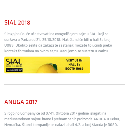
SIAL 2018
Sirogojno Co. će učestvovati na ovogodišnjem sajmu SIAL koji se
održava u Parizu od 21.-25.10.2018. Naš štand će biti u hali 5a broj
U089. Ukoliko želite da zakažete sastanak možete to učiniti preko
kontakt formulara na ovom sajtu. Radujemo se susretu u Parizu.
ANUGA 2017
Sirogojno Company će od 07-11. Oktobra 2017 godine izlagati na
međunarodnom sajmu hrane i prehrambenih proizvoda ANUGA u Kelnu,
Nemačka. Štand kompanije se nalazi u hali 4.2. a broj štanda je D080.