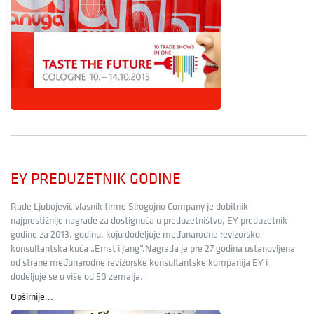
EY PREDUZETNIK GODINE
Rade Ljubojević vlasnik firme Sirogojno Company je dobitnik
najprestižnije nagrade za dostignuća u preduzetništvu, EY preduzetnik
godine za 2013. godinu, koju dodeljuje međunarodna revizorsko-
konsultantska kuća „Ernst i Jang“.Nagrada je pre 27 godina ustanovljena
od strane međunarodne revizorske konsultantske kompanija EY i
dodeljuje se u više od 50 zemalja.
Opširnije...