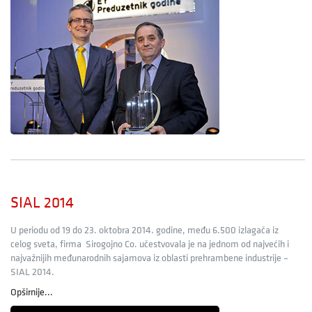
SIAL 2014
U periodu od 19 do 23. oktobra 2014. godine, među 6.500 izlagača iz
celog sveta, firma Sirogojno Co. učestvovala je na jednom od najvećih i
najvažnijih međunarodnih sajamova iz oblasti prehrambene industrije –
SIAL 2014.
Opširnije...