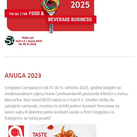
ANUGA 2023
Sirogojno Company će od 07. do 11. oktobra 2023. godine izlagati na
međunarodnom sajmu hrane i prehrambenih proizvoda ANUGA u Kelnu,
Nemačka. Naš stand D019 nalazi se u hali 4.2. Ukoliko želite da
zakažete sastanak, možete to učiniti putem kontakt formulara na
ovom sajtu ili direktno preko kontakt osobe u firmi Sirogojno Co.
Radujemo se Vašoj poseti!