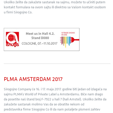
Ukoliko želite da zakažete sastanak na sajmu, možete to učiniti putem
kontakt formulara na ovom sajtu ili direktno sa Vašom kontakt osobom
u firmi Sirogojno Co.
PLMA AMSTERDAM 2017
Sirogojno Company će 16. i 17. maja 2017. godine biti jedan od izlagača na
sajmu PLMA’s World of Private Label u Amsterdamu. Biće nam drago
da posetite naš štand broj F-7922 u hali 7 (hali Amstel). Ukoliko želite da
zakažete sastanak molimo Vas da se obratite nekom od
predstavnika firme Sirogojno Co ili da nam pošaljete pismeni zahtev