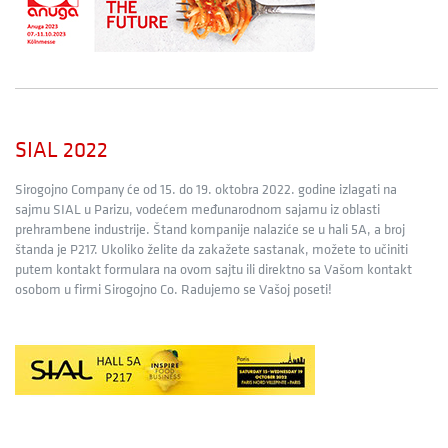
SIAL 2022
Sirogojno Company će od 15. do 19. oktobra 2022. godine izlagati na
sajmu SIAL u Parizu, vodećem međunarodnom sajamu iz oblasti
prehrambene industrije. Štand kompanije nalaziće se u hali 5A, a broj
štanda je P217. Ukoliko želite da zakažete sastanak, možete to učiniti
putem kontakt formulara na ovom sajtu ili direktno sa Vašom kontakt
osobom u firmi Sirogojno Co. Radujemo se Vašoj poseti!