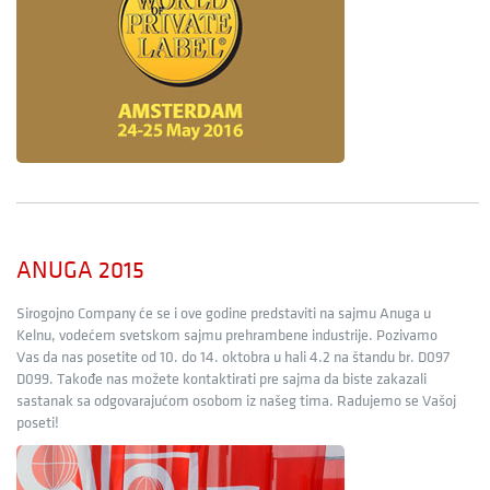
ANUGA 2015
Sirogojno Company će se i ove godine predstaviti na sajmu Anuga u
Kelnu, vodećem svetskom sajmu prehrambene industrije. Pozivamo
Vas da nas posetite od 10. do 14. oktobra u hali 4.2 na štandu br. D097
D099. Takođe nas možete kontaktirati pre sajma da biste zakazali
sastanak sa odgovarajućom osobom iz našeg tima. Radujemo se Vašoj
poseti!