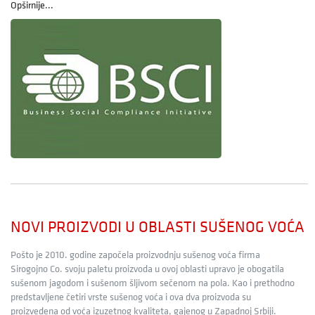
Opširnije...
NOVI PROIZVODI U OBLASTI SUŠENOG VOĆA
Pošto je 2010. godine započela proizvodnju sušenog voća firma
Sirogojno Co. svoju paletu proizvoda u ovoj oblasti upravo je obogatila
sušenom jagodom i sušenom šljivom sečenom na pola. Kao i prethodno
predstavljene četiri vrste sušenog voća i ova dva proizvoda su
proizvedena od voća izuzetnog kvaliteta, gajenog u Zapadnoj Srbiji.