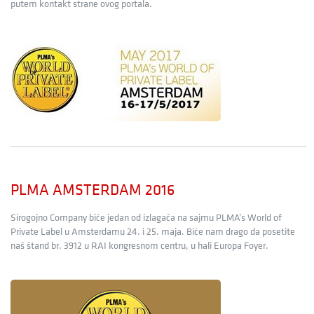
putem kontakt strane ovog portala.
PLMA AMSTERDAM 2016
Sirogojno Company biće jedan od izlagača na sajmu PLMA’s World of
Private Label u Amsterdamu 24. i 25. maja. Biće nam drago da posetite
naš štand br. 3912 u RAI kongresnom centru, u hali Europa Foyer.